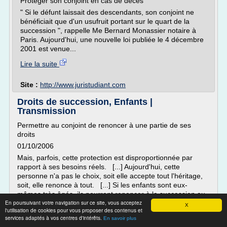
Protéger son conjoint en cas de décès
" Si le défunt laissait des descendants, son conjoint ne
bénéficiait que d'un usufruit portant sur le quart de la
succession ", rappelle Me Bernard Monassier notaire à
Paris. Aujourd'hui, une nouvelle loi publiée le 4 décembre
2001 est venue...
Lire la suite
Site :
http://www.juristudiant.com
Droits de succession, Enfants |
Transmission
Permettre au conjoint de renoncer à une partie de ses
droits
01/10/2006
Mais, parfois, cette protection est disproportionnée par
rapport à ses besoins réels. [...] Aujourd'hui, cette
personne n'a pas le choix, soit elle accepte tout l'héritage,
soit, elle renonce à tout. [...] Si les enfants sont eux-
mêmes très âgés, ils pourront renoncer à la succession au
En poursuivant votre navigation sur ce site, vous acceptez
profit de leurs...
X
l'utilisation de cookies pour vous proposer des contenus et
services adaptés à vos centres d'intérêts.
Lire la suite
En savoir plus