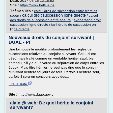
Date:
2017-09-15 13:15:53
Site :
https://www.belfius.be
Thèmes liés :
calcul droit de succession entre frere et
calcul droit succession ligne directe
soeur
/
/
calcul
des droits de succession entre soeurs
/
exoneration droit
succession ligne directe
/
tarif droits de succession en
ligne directe
Nouveaux droits du conjoint survivant |
DGAE - PF
Une loi nouvelle modifie profondément les règles de
successions relatives au conjoint survivant. Celui-ci est
désormais traité comme un véritable héritier sauf, bien
entendu, s'il y a eu divorce ou séparation de corps entre les
époux. Mais être héritier ne veut pas dire que le conjoint
survivant héritera toujours de tout. Parfois il héritera seul,
parfois il sera en concours avec des...
Lire la suite
Site :
http://www.dgae.gov.pf
alain @ web: De quoi hérite le conjoint
survivant?