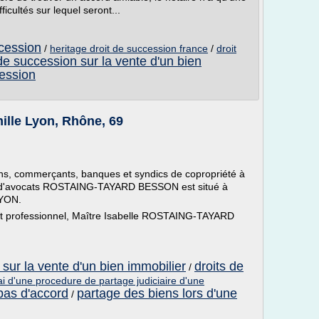
ficultés sur lequel seront...
ccession
/
heritage droit de succession france
/
droit
 de succession sur la vente d'un bien
ession
mille Lyon, Rhône, 69
sans, commerçants, banques et syndics de copropriété à
et d'avocats ROSTAING-TAYARD BESSON est situé à
LYON.
ret professionnel, Maître Isabelle ROSTAING-TAYARD
 sur la vente d'un bien immobilier
droits de
/
ai d'une procedure de partage judiciaire d'une
pas d'accord
partage des biens lors d'une
/