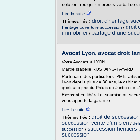
solution: rédiger un procès-verbal de dif
Lire la suite
droit d'heritage su
Thèmes liés :
droit
heritage ouverture succession
/
immobilier
partage d une succ
/
Avocat Lyon, avocat droit fa
Votre Avocats à LYON :
Maître Isabelle ROSTAING-TAYARD
Partenaire des particuliers, PME, arti
Lyon depuis plus de 30 ans, le cabin
quelques pas du Palais de Justice de 
Exerçant en libéral et soumise au sec
vous apporte la garantie...
Lire la suite
droit de succession
Thèmes liés :
succession vente d'un bien
/
del
succession heritiers 
succession
/
succession