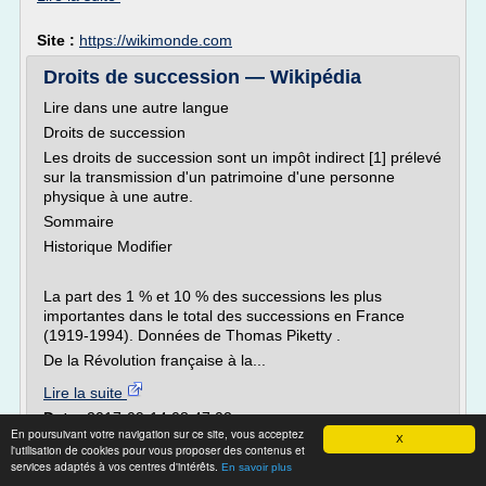
Site :
https://wikimonde.com
Droits de succession — Wikipédia
Lire dans une autre langue
Droits de succession
Les droits de succession sont un impôt indirect [1] prélevé
sur la transmission d'un patrimoine d'une personne
physique à une autre.
Sommaire
Historique Modifier
La part des 1 % et 10 % des successions les plus
importantes dans le total des successions en France
(1919-1994). Données de Thomas Piketty .
De la Révolution française à la...
Lire la suite
Date:
2017-09-14 08:47:02
En poursuivant votre navigation sur ce site, vous acceptez
Site :
https://fr.m.wikipedia.org
X
l'utilisation de cookies pour vous proposer des contenus et
services adaptés à vos centres d'intérêts.
En savoir plus
Yves Herin | Chroniques | Chouette