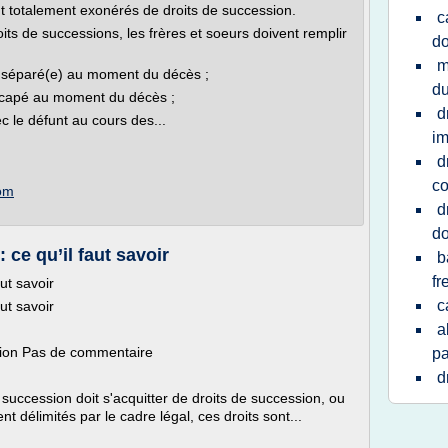
nt totalement exonérés de droits de succession.
c
its de successions, les frères et soeurs doivent remplir
do
m
ou séparé(e) au moment du décès ;
du
dicapé au moment du décès ;
d
ec le défunt au cours des...
i
d
co
com
d
do
 ce qu’il faut savoir
b
fr
aut savoir
c
aut savoir
a
ssion Pas de commentaire
pa
d
succession doit s'acquitter de droits de succession, ou
t délimités par le cadre légal, ces droits sont...