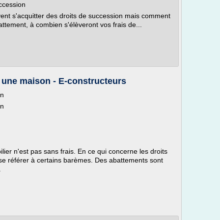
ccession
ivent s'acquitter des droits de succession mais comment
attement, à combien s'élèveront vos frais de...
 une maison - E-constructeurs
on
on
er n'est pas sans frais. En ce qui concerne les droits
 se référer à certains barèmes. Des abattements sont
.