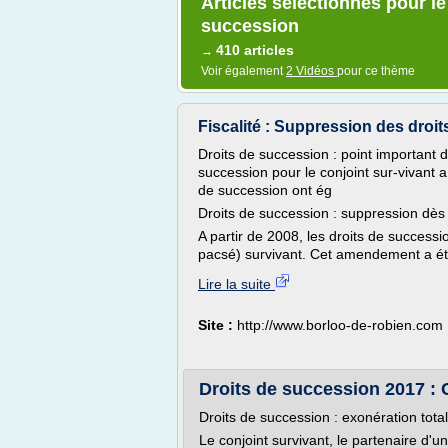
Articles sélectionnés pour le
succession
410 articles
→
Voir également
2 Vidéos
pour ce thème
Fiscalité : Suppression des droit
Droits de succession : point important d
succession pour le conjoint sur-vivant 
de succession ont ég
Droits de succession : suppression dès 
A partir de 2008, les droits de successi
pacsé) survivant. Cet amendement a été
Lire la suite
Site :
http://www.borloo-de-robien.com
Droits de succession 2017 : 
Droits de succession : exonération tota
Le conjoint survivant, le partenaire d'u