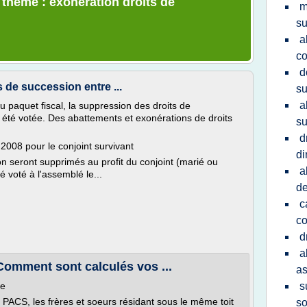
 thème : exoneration droits de
m
su
a
co
d
s de succession entre ...
su
a
u paquet fiscal, la suppression des droits de
a été votée. Des abattements et exonérations de droits
su
d
2008 pour le conjoint survivant
di
on seront supprimés au profit du conjoint (marié ou
a
 voté à l'assemblé le...
de
c
co
d
a
Comment sont calculés vos ...
as
le
s
n PACS, les frères et soeurs résidant sous le même toit
so