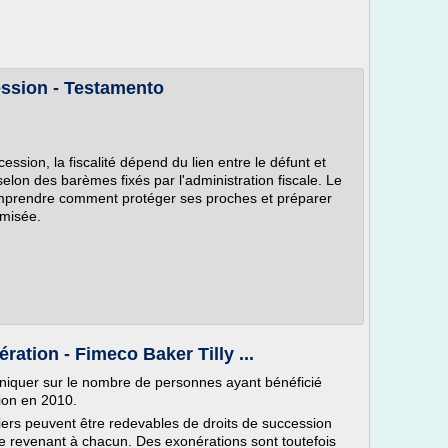
ession - Testamento
ession, la fiscalité dépend du lien entre le défunt et
 selon des barèmes fixés par l'administration fiscale. Le
omprendre comment protéger ses proches et préparer
timisée.
ration - Fimeco Baker Tilly ...
uniquer sur le nombre de personnes ayant bénéficié
ion en 2010.
ers peuvent être redevables de droits de succession
age revenant à chacun. Des exonérations sont toutefois