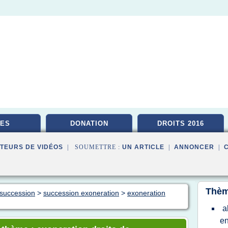
ES
DONATION
DROITS 2016
TEURS DE VIDÉOS
| SOUMETTRE :
UN ARTICLE
|
ANNONCER
|
Thèm
 succession
>
succession exoneration
>
exoneration
a
en