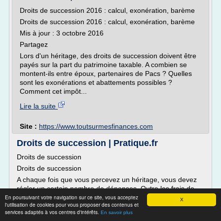
Droits de succession 2016 : calcul, exonération, barème
Droits de succession 2016 : calcul, exonération, barème
Mis à jour : 3 octobre 2016
Partagez
Lors d'un héritage, des droits de succession doivent être
payés sur la part du patrimoine taxable. A combien se
montent-ils entre époux, partenaires de Pacs ? Quelles
sont les exonérations et abattements possibles ?
Comment cet impôt...
Lire la suite
Site :
https://www.toutsurmesfinances.com
Droits de succession | Pratique.fr
Droits de succession
Droits de succession
A chaque fois que vous percevez un héritage, vous devez
régler un certain nombre de dépenses. Outre les frais de
En poursuivant votre navigation sur ce site, vous acceptez
notaire, vous payez des impôts à l'administration fiscale,
X
l'utilisation de cookies pour vous proposer des contenus et
appelés « droits de succession ». Nous vous expliquons les
services adaptés à vos centres d'intérêts.
En savoir plus
barèmes à connaître pour estimer le montant de ces frais.