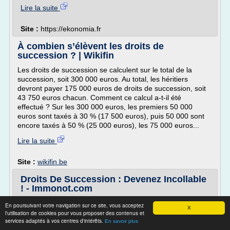
Lire la suite
Site :
https://ekonomia.fr
À combien s’élèvent les droits de
succession ? | Wikifin
Les droits de succession se calculent sur le total de la
succession, soit 300 000 euros. Au total, les héritiers
devront payer 175 000 euros de droits de succession, soit
43 750 euros chacun. Comment ce calcul a-t-il été
effectué ? Sur les 300 000 euros, les premiers 50 000
euros sont taxés à 30 % (17 500 euros), puis 50 000 sont
encore taxés à 50 % (25 000 euros), les 75 000 euros...
Lire la suite
Site :
wikifin.be
Droits De Succession : Devenez Incollable
! - Immonot.com
Hériter a un prix qui peut parfois peser lourd dans la
En poursuivant votre navigation sur ce site, vous acceptez
X
balance. Les droits de succession obéissent à un calcul
l'utilisation de cookies pour vous proposer des contenus et
services adaptés à vos centres d'intérêts.
strict où rien n'est laissé au hasard. Certains moyens,
En savoir plus