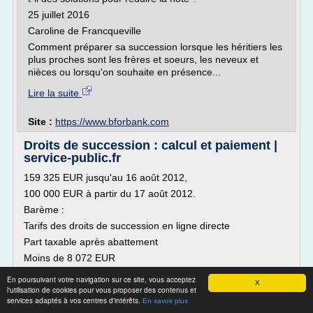
25 juillet 2016
Caroline de Francqueville
Comment préparer sa succession lorsque les héritiers les
plus proches sont les frères et soeurs, les neveux et
nièces ou lorsqu'on souhaite en présence...
Lire la suite
Site :
https://www.bforbank.com
Droits de succession : calcul et paiement |
service-public.fr
159 325 EUR jusqu'au 16 août 2012,
100 000 EUR à partir du 17 août 2012.
Barème :
Tarifs des droits de succession en ligne directe
Part taxable après abattement
Moins de 8 072 EUR
5 %
En poursuivant votre navigation sur ce site, vous acceptez
X
l'utilisation de cookies pour vous proposer des contenus et
Entre 8 072 EUR et 12 109 EUR
services adaptés à vos centres d'intérêts.
En savoir plus
10 %