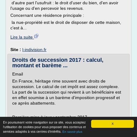
d'autre part l'usufruit : le droit d'user du bien, d'en avoir
l'usage ou d'en percevoir les revenus.
Concernant une résidence principale :
la nue-propriété est le droit de disposer de cette maison,
c'est à...
Lire la suite
Site :
l-indivision.fr
Droits de succession 2017 : calcul,
montant et barème ...
Email
En France, héritage rime souvent avec droits de
succession. Le calcul de cet impôt est assez complexe.
La part de la succession qui revient à un bénéficiaire est
en effet soumise à un barème d'imposition progressif et
ce après abattements.
Dernière mise à jour : septembre 2017
En poursuivant votre navigation sur ce site, vous acceptez
X
l'utilisation de cookies pour vous proposer des contenus et
Définition droits de succession
services adaptés à vos centres d'intérêts.
En savoir plus