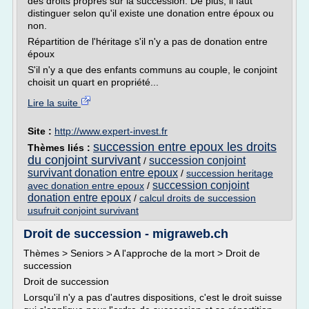
des droits propres sur la succession. De plus, il faut
distinguer selon qu'il existe une donation entre époux ou
non.
Répartition de l'héritage s'il n'y a pas de donation entre
époux
S'il n'y a que des enfants communs au couple, le conjoint
choisit un quart en propriété...
Lire la suite
Site :
http://www.expert-invest.fr
succession entre epoux les droits
Thèmes liés :
du conjoint survivant
succession conjoint
/
survivant donation entre epoux
/
succession heritage
succession conjoint
avec donation entre epoux
/
donation entre epoux
/
calcul droits de succession
usufruit conjoint survivant
Droit de succession - migraweb.ch
Thèmes > Seniors > A l'approche de la mort > Droit de
succession
Droit de succession
Lorsqu'il n'y a pas d'autres dispositions, c'est le droit suisse