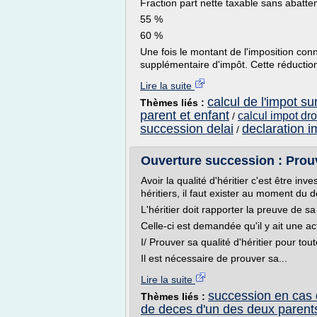
Fraction part nette taxable sans abatt
55 %
60 %
Une fois le montant de l'imposition conn
supplémentaire d'impôt. Cette réduction
Lire la suite
calcul de l'impot su
Thèmes liés :
parent et enfant
calcul impot dr
/
succession delai
declaration i
/
Ouverture succession : Prouver
Avoir la qualité d'héritier c'est être inv
héritiers, il faut exister au moment du 
L'héritier doit rapporter la preuve de sa 
Celle-ci est demandée qu'il y ait une ac
I/ Prouver sa qualité d'héritier pour to
Il est nécessaire de prouver sa...
Lire la suite
succession en cas d
Thèmes liés :
de deces d'un des deux parent