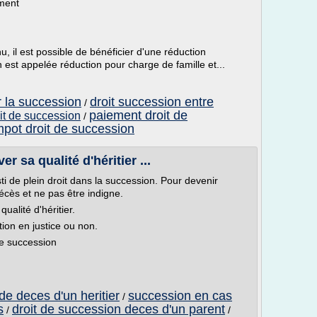
ement
u, il est possible de bénéficier d'une réduction
 est appelée réduction pour charge de famille et...
r la succession
droit succession entre
/
paiement droit de
oit de succession
/
mpot droit de succession
 sa qualité d'héritier ...
esti de plein droit dans la succession. Pour devenir
décès et ne pas être indigne.
qualité d'héritier.
tion en justice ou non.
ute succession
e deces d'un heritier
succession en cas
/
s
droit de succession deces d'un parent
/
/