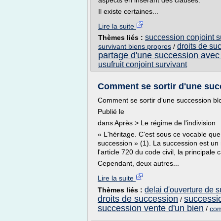
aspects en insérant des clauses.
Il existe certaines...
Lire la suite
succession conjoint 
Thèmes liés :
droits de su
survivant biens propres
/
partage d'une succession avec 
usufruit conjoint survivant
Comment se sortir d'une succ
Comment se sortir d'une succession b
Publié le
dans Après > Le régime de l'indivision
« L'héritage. C'est sous ce vocable q
succession » (1). La succession est un 
l'article 720 du code civil, la principal
Cependant, deux autres...
Lire la suite
delai d'ouverture de 
Thèmes liés :
droits de succession
successio
/
succession vente d'un bien
/
com