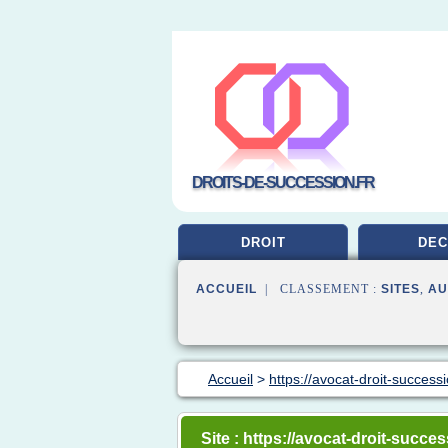
DROITS-DE-SUCCESSION.FR
DROIT
DEC
ACCUEIL
| CLASSEMENT :
SITES
,
AU
Accueil
>
https://avocat-droit-success
Site : https://avocat-droit-succe