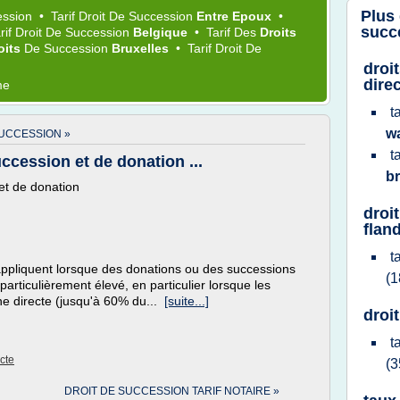
Plus
ession
•
Tarif Droit
De
Succession
Entre Epoux
•
succ
rif Droit
De
Succession
Belgique
•
Tarif
Des
Droits
oits
De
Succession
Bruxelles
•
Tarif Droit
De
droi
dire
me
t
w
SUCCESSION »
t
uccession et de donation ...
b
 et de donation
droi
flan
t
s'appliquent lorsque des donations ou des successions
(1
particulièrement élevé, en particulier lorsque les
gne directe (jusqu'à 60% du...
[suite...]
droi
t
cte
(3
DROIT DE SUCCESSION TARIF NOTAIRE »