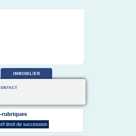
IMMOBILIER
CONTACT
-rubriques
arif droit
de
succession