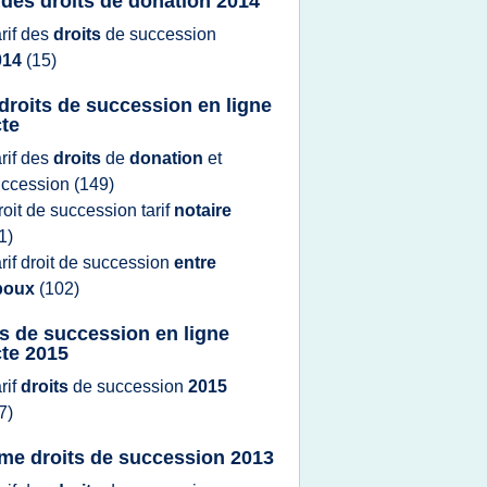
 des droits de donation 2014
arif
des
droits
de
succession
014
(15)
f droits de succession en ligne
cte
arif
des
droits
de
donation
et
uccession
(149)
roit
de
succession tarif
notaire
1)
arif droit
de
succession
entre
poux
(102)
ts de succession en ligne
cte 2015
arif
droits
de
succession
2015
7)
me droits de succession 2013