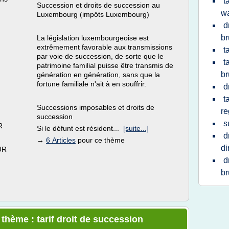
t
Succession et droits de succession au
w
Luxembourg (impôts Luxembourg)
d
br
La législation luxembourgeoise est
extrêmement favorable aux transmissions
t
par voie de succession, de sorte que le
t
patrimoine familial puisse être transmis de
br
génération en génération, sans que la
fortune familiale n'ait à en souffrir.
d
t
Successions imposables et droits de
re
succession
s
R
Si le défunt est résident...
[suite...]
d
→
6 Articles
pour ce thème
di
UR
d
br
 thème : tarif droit de succession