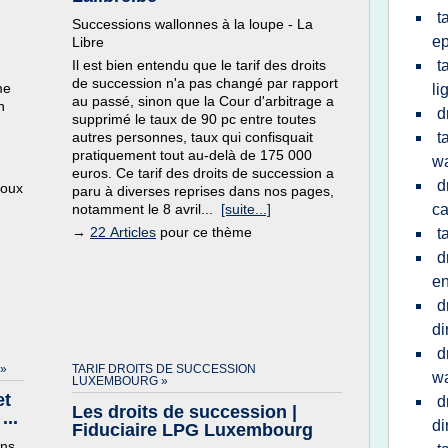
t
Successions wallonnes à la loupe - La
e
Libre
Il est bien entendu que le tarif des droits
t
de succession n'a pas changé par rapport
me
li
au passé, sinon que la Cour d'arbitrage a
n
d
supprimé le taux de 90 pc entre toutes
autres personnes, taux qui confisquait
t
pratiquement tout au-delà de 175 000
wa
euros. Ce tarif des droits de succession a
d
poux
paru à diverses reprises dans nos pages,
notamment le 8 avril...
[suite...]
ca
→
22 Articles
pour ce thème
t
d
en
d
di
d
 »
TARIF DROITS DE SUCCESSION
wa
LUXEMBOURG »
et
d
Les droits de succession |
...
di
Fiduciaire LPG Luxembourg
ons