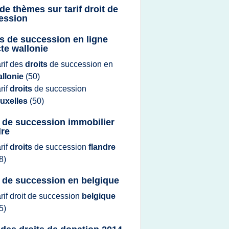
 de thèmes sur
tarif droit de
ession
ts de succession en ligne
cte wallonie
arif
des
droits
de
succession
en
allonie
(50)
arif
droits
de
succession
ruxelles
(50)
t de succession immobilier
dre
arif
droits
de
succession
flandre
8)
t de succession en belgique
arif droit
de
succession
belgique
5)