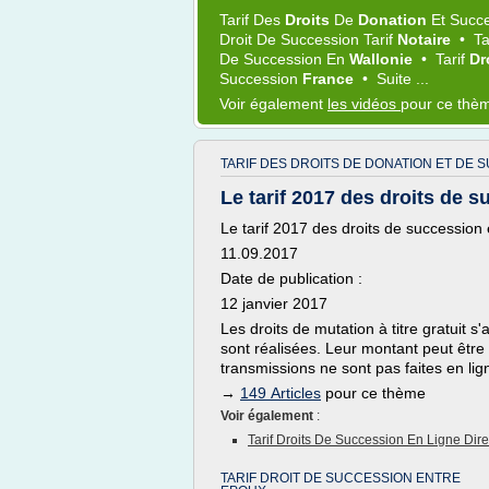
Tarif
Des
Droits
De
Donation
Et
Succ
Droit
De
Succession Tarif
Notaire
•
Ta
De
Succession
En
Wallonie
•
Tarif
Dr
Succession
France
•
Suite ...
Voir également
les vidéos
pour ce thè
TARIF DES DROITS DE DONATION ET DE 
Le tarif 2017 des droits de s
Le tarif 2017 des droits de succession
11.09.2017
Date de publication :
12 janvier 2017
Les droits de mutation à titre gratuit 
sont réalisées. Leur montant peut être 
transmissions ne sont pas faites en li
→
149 Articles
pour ce thème
Voir également
:
Tarif Droits De Succession En Ligne Dire
TARIF DROIT DE SUCCESSION ENTRE