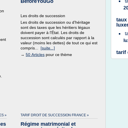
BeforeYouGo
t
2
on
Les droits de succession
taux
Les droits de succession ou d'héritage
lux
sont des taxes que les héritiers légaux
doivent payer à l'État. Les droits de
t
succession sont calculés par rapport à la
ment
l
valeur (moins les dettes) de tout ce qui est
compris...
[suite...]
tari
→
50 Articles
pour ce thème
e.
ES »
TARIF DROIT DE SUCCESSION FRANCE »
les
Régime matrimonial et