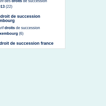
arif
des
droits
de
succession
013
(22)
 droit de succession
embourg
arif
droits
de
succession
uxembourg
(6)
f droit de succession france