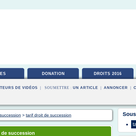
ES
DONATION
DROITS 2016
TEURS DE VIDÉOS
| SOUMETTRE :
UN ARTICLE
|
ANNONCER
|
Sous
 succession
>
tarif droit de succession
t
t de succession