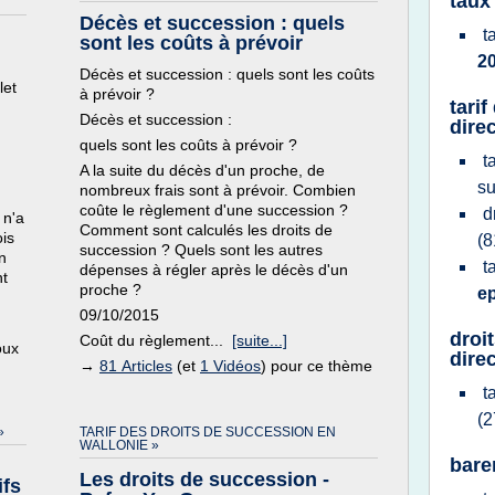
taux
Décès et succession : quels
t
sont les coûts à prévoir
2
Décès et succession : quels sont les coûts
et
à prévoir ?
tari
Décès et succession :
dire
quels sont les coûts à prévoir ?
t
A la suite du décès d'un proche, de
s
nombreux frais sont à prévoir. Combien
coûte le règlement d'une succession ?
d
 n'a
Comment sont calculés les droits de
ois
(8
succession ? Quels sont les autres
n
t
dépenses à régler après le décès d'un
nt
proche ?
e
09/10/2015
droi
Coût du règlement...
[suite...]
oux
dire
→
81 Articles
(et
1 Vidéos
) pour ce thème
t
(2
»
TARIF DES DROITS DE SUCCESSION EN
WALLONIE »
bare
Les droits de succession -
ifs