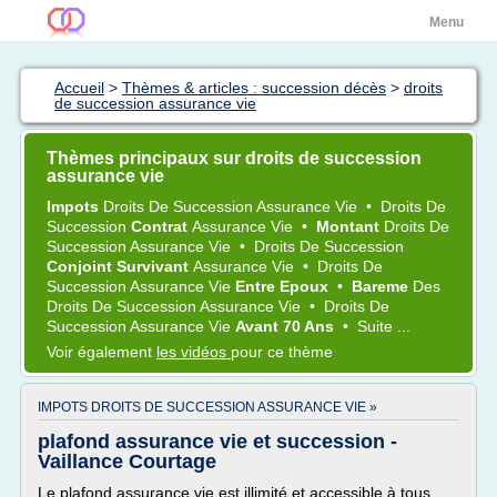
Menu
Accueil
>
Thèmes & articles : succession décès
>
droits
de succession assurance vie
Thèmes principaux sur droits de succession
assurance vie
Impots
Droits
De
Succession Assurance Vie
•
Droits
De
Succession
Contrat
Assurance Vie
•
Montant
Droits
De
Succession Assurance Vie
•
Droits
De
Succession
Conjoint Survivant
Assurance Vie
•
Droits
De
Succession Assurance Vie
Entre Epoux
•
Bareme
Des
Droits
De
Succession Assurance Vie
•
Droits
De
Succession Assurance Vie
Avant 70 Ans
•
Suite ...
Voir également
les vidéos
pour ce thème
IMPOTS DROITS DE SUCCESSION ASSURANCE VIE »
plafond assurance vie et succession -
Vaillance Courtage
Le plafond assurance vie est illimité et accessible à tous,