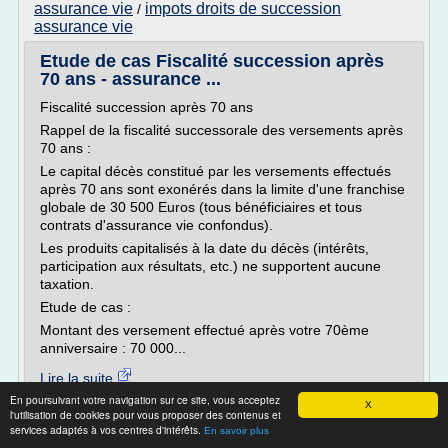
assurance vie
impots droits de succession
/
assurance vie
Etude de cas Fiscalité succession après
70 ans - assurance ...
Fiscalité succession après 70 ans
Rappel de la fiscalité successorale des versements après
70 ans :
Le capital décès constitué par les versements effectués
après 70 ans sont exonérés dans la limite d'une franchise
globale de 30 500 Euros (tous bénéficiaires et tous
contrats d'assurance vie confondus).
Les produits capitalisés à la date du décès (intérêts,
participation aux résultats, etc.) ne supportent aucune
taxation.
Etude de cas :
Montant des versement effectué après votre 70ème
anniversaire : 70 000...
Lire la suite
En poursuivant votre navigation sur ce site, vous acceptez
X
l'utilisation de cookies pour vous proposer des contenus et
Site :
http://www.assurances-vie-sans-frais.com
services adaptés à vos centres d'intérêts.
En savoir plus