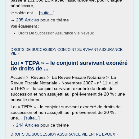
passe à 152 500 EUR avec l'assurance vie, pour chaque
bénéficiaire,
le solde est...
[suite...]
→
295 Articles
pour ce thème
Voir également
:
Droits De Succession Assurance Vie Neveux
DROITS DE SUCCESSION CONJOINT SURVIVANT ASSURANCE
VIE »
Loi « TEPA » – le conjoint survivant exonéré
de droits de ...
Accueil > Revues > La Revue Fiscale Notariale > La
Revue Fiscale Notariale - Novembre 2007 - n° 11 > Loi
« TEPA » - le conjoint survivant exonéré de droits de
succession et non assujetti au prélèvement de 20 % : une
nouvelle donne
Loi « TEPA » - le conjoint survivant exonéré de droits de
succession et non assujetti au prélèvement de 20 % :
une...
[suite...]
→
244 Articles
pour ce thème
DROITS DE SUCCESSION ASSURANCE VIE ENTRE EPOUX »