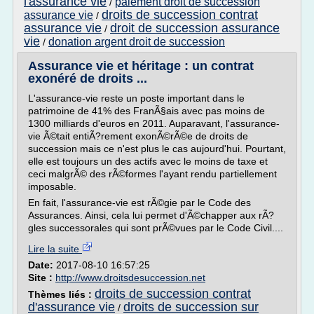
l'assurance vie
paiement droit de succession
/
droits de succession contrat
assurance vie
/
assurance vie
droit de succession assurance
/
vie
donation argent droit de succession
/
Assurance vie et héritage : un contrat
exonéré de droits ...
L'assurance-vie reste un poste important dans le
patrimoine de 41% des FranÃ§ais avec pas moins de
1300 milliards d'euros en 2011. Auparavant, l'assurance-
vie Ã©tait entiÃ?rement exonÃ©rÃ©e de droits de
succession mais ce n'est plus le cas aujourd'hui. Pourtant,
elle est toujours un des actifs avec le moins de taxe et
ceci malgrÃ© des rÃ©formes l'ayant rendu partiellement
imposable.
En fait, l'assurance-vie est rÃ©gie par le Code des
Assurances. Ainsi, cela lui permet d'Ã©chapper aux rÃ?
gles successorales qui sont prÃ©vues par le Code Civil....
Lire la suite
Date:
2017-08-10 16:57:25
Site :
http://www.droitsdesuccession.net
droits de succession contrat
Thèmes liés :
d'assurance vie
droits de succession sur
/