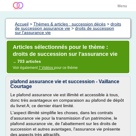
Menu
Accueil
>
Thèmes & articles : succession décès
>
droits
de succession assurance vie
>
droits de succession
sur l'assurance vie
Articles sélectionnés pour le thème :
droits de succession sur l'assurance vie
703 articles
→
Voir également
7 Vidéos
pour ce thème
plafond assurance vie et succession - Vaillance
Courtage
Le plafond assurance vie est illimité et accessible à tous,
donc très avantageux en comparaison au plafond de dépôt
du livret A; ce dernier étant limité.
L'aspect illimité simplifie les choses, dans les contrats
d'assurance vie pour la transmission d'un patrimoine, le
plafond assurance vie, de l'abattement sur les droits de
succession et autres avantages, l'assurance vie présente
des aspects très attractifs.