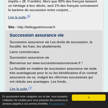
impôts » (B. Franklin). Alors que 90% des français laissent
un héritage à leur décès, seul 1% des français connaissent
le barème de succession entre conjoint,...
Lire la suite
Site :
http://leblogpatrimonial.fr
Succession assurance vie
Succession assurance vie Les droits de succession, la
fiscalité, les frais, les abattements
Liens commerciaux
Succession assurance vie
Bienvenue sur www.successionassurancevie.fr !
La fiscalité en matière de succession assurance vie reste
très avantageuse pour le ou les bénéficiaires d'un contrat
assurance vie ce, malgré les réformes successives qui
ont réduits ses avantages. Les fonds...
Lire la suite
En poursuivant votre navigation sur ce site, vous acceptez
X
Site :
http://successionassurancevie.fr
l'utilisation de cookies pour vous proposer des contenus et
services adaptés à vos centres d'intérêts.
En savoir plus
Contrats d’assurance-vie et émoluments du