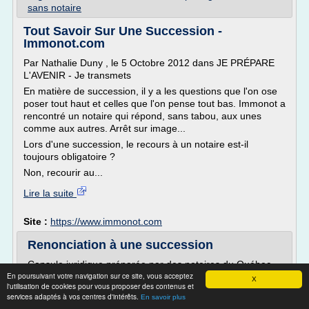
sans notaire
Tout Savoir Sur Une Succession -
Immonot.com
Par Nathalie Duny , le 5 Octobre 2012 dans JE PRÉPARE
L'AVENIR - Je transmets
En matière de succession, il y a les questions que l'on ose
poser tout haut et celles que l'on pense tout bas. Immonot a
rencontré un notaire qui répond, sans tabou, aux unes
comme aux autres. Arrêt sur image...
Lors d'une succession, le recours à un notaire est-il
toujours obligatoire ?
Non, recourir au...
Lire la suite
Site :
https://www.immonot.com
Renonciation à une succession
Capsule juridique préparée par des notaires du Québec
En poursuivant votre navigation sur ce site, vous acceptez
expliquant le...
X
l'utilisation de cookies pour vous proposer des contenus et
services adaptés à vos centres d'intérêts.
Lire la suite
En savoir plus