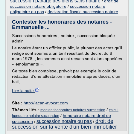
succession partage des biens sans notaire
/
droit de
succession notaire obligatoire
/
succession notaire
obligatoire ou pas
/
declaration fiscale succession notaire
Contester les honoraires des notaires -
Emmanuelle ...
Successions honoraires , notaire , succession bloquée
admin
Le notaire étant un officier public, la plupart des actes qu'il
rédige sont soumis à un tarif résultant du décret du 8
mars 1978 , les sommes ainsi reçues sont alors appelées
« émoluments ».
Ce texte bien complexe, prévoit par exemple le coût de
rédaction d'une attestation immobilière après décès, d'un
bail,...
Lire la suite
Site :
http://lacan-avocat.com
Thèmes liés :
/
montant honoraires notaires succession
calcul
/
honoraire notaire droit de
honoraire notaire succession
droit de
succession notaire ou pas
succession
/
/
succession sur la vente d'un bien immobilier