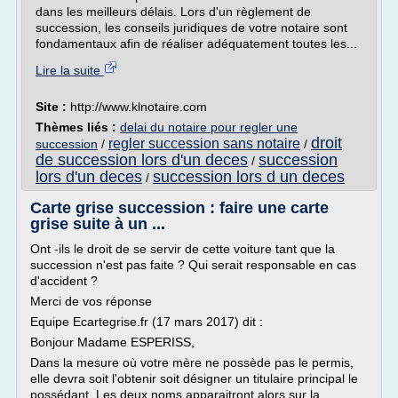
dans les meilleurs délais. Lors d'un règlement de
succession, les conseils juridiques de votre notaire sont
fondamentaux afin de réaliser adéquatement toutes les...
Lire la suite
Site :
http://www.klnotaire.com
Thèmes liés :
delai du notaire pour regler une
droit
regler succession sans notaire
succession
/
/
de succession lors d'un deces
succession
/
lors d'un deces
succession lors d un deces
/
Carte grise succession : faire une carte
grise suite à un ...
Ont -ils le droit de se servir de cette voiture tant que la
succession n'est pas faite ? Qui serait responsable en cas
d'accident ?
Merci de vos réponse
Equipe Ecartegrise.fr (17 mars 2017) dit :
Bonjour Madame ESPERISS,
Dans la mesure où votre mère ne possède pas le permis,
elle devra soit l'obtenir soit désigner un titulaire principal le
possédant. Les deux noms apparaitront alors sur la...