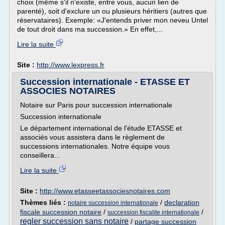
choix (même s'il n'existe, entre vous, aucun lien de
parenté), soit d'exclure un ou plusieurs héritiers (autres que
réservataires). Exemple: «J'entends priver mon neveu Untel
de tout droit dans ma succession.» En effet,...
Lire la suite
Site :
http://www.lexpress.fr
Succession internationale - ETASSE ET
ASSOCIES NOTAIRES
Notaire sur Paris pour succession internationale
Succession internationale
Le département international de l'étude ETASSE et
associés vous assistera dans le règlement de
successions internationales. Notre équipe vous
conseillera...
Lire la suite
Site :
http://www.etasseetassociesnotaires.com
Thèmes liés :
/
declaration
notaire succession internationale
fiscale succession notaire
/
/
succession fiscalite internationale
regler succession sans notaire
/
partage succession