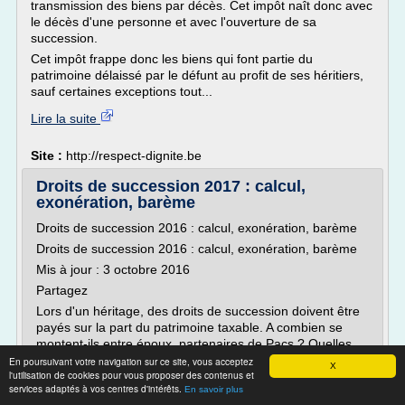
transmission des biens par décès. Cet impôt naît donc avec
le décès d'une personne et avec l'ouverture de sa
succession.
Cet impôt frappe donc les biens qui font partie du
patrimoine délaissé par le défunt au profit de ses héritiers,
sauf certaines exceptions tout...
Lire la suite
Site :
http://respect-dignite.be
Droits de succession 2017 : calcul,
exonération, barème
Droits de succession 2016 : calcul, exonération, barème
Droits de succession 2016 : calcul, exonération, barème
Mis à jour : 3 octobre 2016
Partagez
Lors d'un héritage, des droits de succession doivent être
payés sur la part du patrimoine taxable. A combien se
montent-ils entre époux, partenaires de Pacs ? Quelles
sont les exonérations et abattements possibles ?
En poursuivant votre navigation sur ce site, vous acceptez
X
l'utilisation de cookies pour vous proposer des contenus et
Comment cet impôt...
services adaptés à vos centres d'intérêts.
En savoir plus
Lire la suite