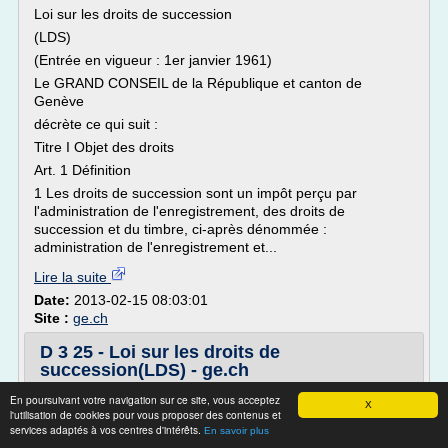
Loi sur les droits de succession
(LDS)
(Entrée en vigueur : 1er janvier 1961)
Le GRAND CONSEIL de la République et canton de
Genève
décrète ce qui suit :
Titre I Objet des droits
Art. 1 Définition
1 Les droits de succession sont un impôt perçu par
l'administration de l'enregistrement, des droits de
succession et du timbre, ci-après dénommée :
administration de l'enregistrement et...
Lire la suite
Date:
2013-02-15 08:03:01
Site :
ge.ch
D 3 25 - Loi sur les droits de
succession(LDS) - ge.ch
Le GRAND CONSEIL de la République et canton de
En poursuivant votre navigation sur ce site, vous acceptez
X
l'utilisation de cookies pour vous proposer des contenus et
Genève
services adaptés à vos centres d'intérêts.
En savoir plus
décrète ce qui suit :