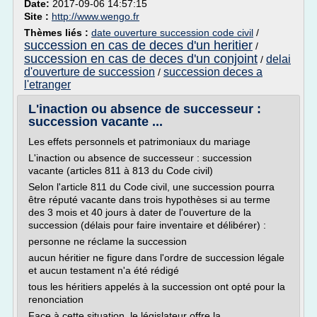
Date:
2017-09-06 14:57:15
Site :
http://www.wengo.fr
Thèmes liés :
date ouverture succession code civil
/
succession en cas de deces d'un heritier
/
succession en cas de deces d'un conjoint
delai
/
d'ouverture de succession
succession deces a
/
l'etranger
L'inaction ou absence de successeur :
succession vacante ...
Les effets personnels et patrimoniaux du mariage
L'inaction ou absence de successeur : succession
vacante (articles 811 à 813 du Code civil)
Selon l'article 811 du Code civil, une succession pourra
être réputé vacante dans trois hypothèses si au terme
des 3 mois et 40 jours à dater de l'ouverture de la
succession (délais pour faire inventaire et délibérer) :
personne ne réclame la succession
aucun héritier ne figure dans l'ordre de succession légale
et aucun testament n'a été rédigé
tous les héritiers appelés à la succession ont opté pour la
renonciation
Face à cette situation, le législateur offre la...