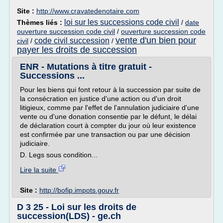
Site :
http://www.cravatedenotaire.com
loi sur les successions code civil
Thèmes liés :
/
date
ouverture succession code civil
/
ouverture succession code
vente d'un bien pour
code civil succession
civil
/
/
payer les droits de succession
ENR - Mutations à titre gratuit -
Successions ...
Pour les biens qui font retour à la succession par suite de
la consécration en justice d'une action ou d'un droit
litigieux, comme par l'effet de l'annulation judiciaire d'une
vente ou d'une donation consentie par le défunt, le délai
de déclaration court à compter du jour où leur existence
est confirmée par une transaction ou par une décision
judiciaire.
D. Legs sous condition...
Lire la suite
Site :
http://bofip.impots.gouv.fr
D 3 25 - Loi sur les droits de
succession(LDS) - ge.ch