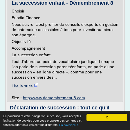
La succession enfant - Démembrement 8
Choisir
Euodia Finance
Nous suivre, c'est profiter de conseils d'experts en gestion
de patrimoine accessibles à tous pour investir au mieux
son épargne.
Objectivité
Accompagnement
La succession enfant
Tout d'abord, un point de vocabulaire juridique. Lorsque
l'on parle de succession parents/enfants, on parle d'une
succession « en ligne directe », comme pour une
succession envers des...
Lire la suite
Site :
http://www.demembrement-8.com
Déclaration de succession : tout ce qu'il
faut savoir
En poursuivant votre navigation sur ce site, vous acceptez
X
l'utilisation de cookies pour vous proposer des contenus et
Peuvent être nécessaires, 2 autres formulaires dans les cas
services adaptés à vos centres d'intérêts.
En savoir plus
suivants :