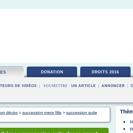
DONATION
DROITS 2016
CES
TEURS DE VIDÉOS
| SOUMETTRE :
UN ARTICLE
|
ANNONCER
|
Thèm
ion décès
>
succession mere fille
>
succession suite
s
s