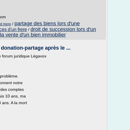
com
partage des biens lors d'une
/
nd mere
droit de succession lors d'un
es d'un frere
/
la vente d'un bien immobilier
 donation-partage après le ...
e forum juridique Légavox
 problème.
onnent notre
t des comptes
uis 10 ans, ma
 ans. A la mort