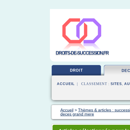
DROITS-DE-SUCCESSION.FR
DROIT
DE
ACCUEIL
| CLASSEMENT :
SITES
,
AU
Accueil
>
Thèmes & articles : success
deces grand mere