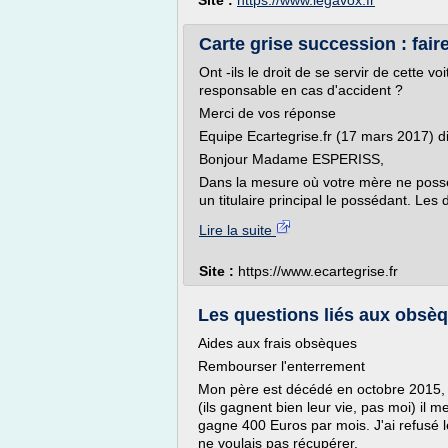
Site :
https://www.legavox.fr
Carte grise succession : faire
Ont -ils le droit de se servir de cette vo
responsable en cas d'accident ?
Merci de vos réponse
Equipe Ecartegrise.fr (17 mars 2017) di
Bonjour Madame ESPERISS,
Dans la mesure où votre mère ne possède
un titulaire principal le possédant. Les
Lire la suite
Site :
https://www.ecartegrise.fr
Les questions liés aux obsè
Aides aux frais obsèques
Rembourser l'enterrement
Mon père est décédé en octobre 2015, c
(ils gagnent bien leur vie, pas moi) il
gagne 400 Euros par mois. J'ai refusé l
ne voulais pas récupérer.