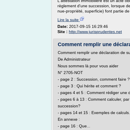
L'attestation immobilière est un acte o
règlement d'une succession, lorsque des 
nue-propriété, superficie) font partie de l
Lire la suite
Date:
2017-09-15 16:29:46
Site :
http://www.jurisprudentes.net
Comment remplir une déclara
Comment remplir une déclaration de s
De Administrateur
Nous sommes là pour vous aider
N° 2705-NOT
- page 2 : Succession, comment faire ?
- page 3 : Qui hérite et comment ?
- pages 4 et 5 : Comment rédiger une d
- pages 6 à 13 : Comment calculer, par 
succession?
- pages 14 et 15 : Exemples de calculs.
En annexe :
- page 16 : Que...