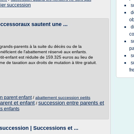
lier succession
s
d
ob
uccessoraux sautent une ...
d
co
s
 grands-parents à la suite du décès ou de la
pa
énéficient de l'abattement réservé aux enfants.
s
it-enfant est réduite de 159.325 euros au lieu de
e de taxation aux droits de mutation à titre gratuit.
s
fr
n parent enfant
/
abattement succession petits
arent et enfant
succession entre parents et
/
ts enfants
succession | Successions et ...