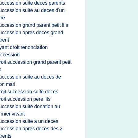
uccession suite deces parents
uccession suite au deces d'un
ere
uccession grand parent petit fils
uccession apres deces grand
rent
yant droit renonciation
ccession
roit succession grand parent petit
s
uccession suite au deces de
on mari
roit succession suite deces
roit succession pere fils
uccession suite donation au
rnier vivant
uccession suite a un deces
uccession apres deces des 2
rents