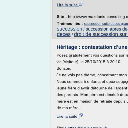
Lire la suite
Site :
http://www.makdonis-consulting.
Thèmes liés :
succession suite deces gra
succession
succession apres dec
/
deces
droit de succession sur 
/
Héritage : contestation d’une
Posez gratuitement vos questions sur l
vic [Visiteur], le 25/10/2015 à 20:10
Bonsoir,
Je ne vois pas thème, concernant mon
Nous sommes 5 enfants et deux soupç
jeune frère d'avoir détourné de l'argen
des parents. Mon père est décédé dep
mère est en maison de retraite depuis 3
de ma mère,...
Lire la suite