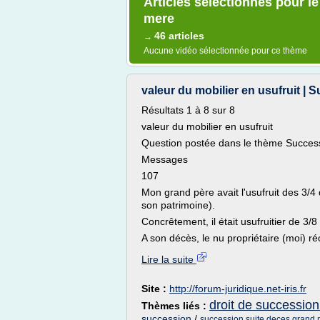
Articles sélectionnés pour l
mere
46 articles
→
Aucune vidéo sélectionnée pour ce thème
valeur du mobilier en usufruit | 
Résultats 1 à 8 sur 8
valeur du mobilier en usufruit
Question postée dans le thème Success
Messages
107
Mon grand père avait l'usufruit des 3/
son patrimoine).
Concrêtement, il était usufruitier de 3/
A son décès, le nu propriétaire (moi) ré
Lire la suite
Site :
http://forum-juridique.net-iris.fr
droit de succession 
Thèmes liés :
succession
/
succession suite deces grand