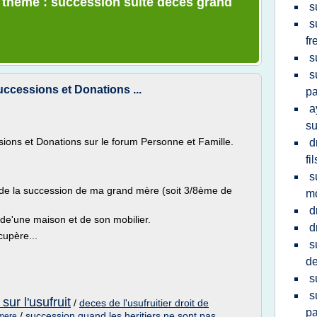
e thème : succession suite deces grand
s
s
fr
s
s
Successions et Donations ...
pa
a
su
ions et Donations sur le forum Personne et Famille.
d
fil
s
4 de la succession de ma grand mère (soit 3/8ème de
m
d
8 de'une maison et de son mobilier.
d
cupère...
s
de
s
s
sur l'usufruit
/
deces de l'usufruitier droit de
pa
/
succession quand les heritiers ne sont pas
 mere