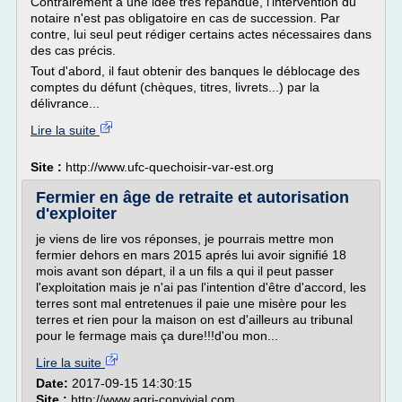
Contrairement à une idée très répandue, l'intervention du
notaire n'est pas obligatoire en cas de succession. Par
contre, lui seul peut rédiger certains actes nécessaires dans
des cas précis.
Tout d'abord, il faut obtenir des banques le déblocage des
comptes du défunt (chèques, titres, livrets...) par la
délivrance...
Lire la suite
Site :
http://www.ufc-quechoisir-var-est.org
Fermier en âge de retraite et autorisation
d'exploiter
je viens de lire vos réponses, je pourrais mettre mon
fermier dehors en mars 2015 aprés lui avoir signifié 18
mois avant son départ, il a un fils a qui il peut passer
l'exploitation mais je n'ai pas l'intention d'être d'accord, les
terres sont mal entretenues il paie une misère pour les
terres et rien pour la maison on est d'ailleurs au tribunal
pour le fermage mais ça dure!!!d'ou mon...
Lire la suite
Date:
2017-09-15 14:30:15
Site :
http://www.agri-convivial.com