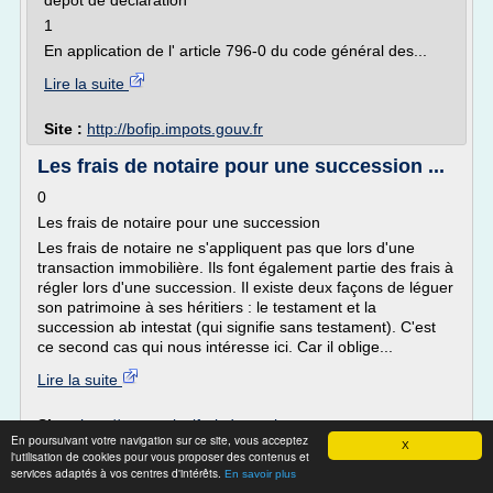
dépôt de déclaration
1
En application de l' article 796-0 du code général des...
Lire la suite
Site :
http://bofip.impots.gouv.fr
Les frais de notaire pour une succession ...
0
Les frais de notaire pour une succession
Les frais de notaire ne s'appliquent pas que lors d'une
transaction immobilière. Ils font également partie des frais à
régler lors d'une succession. Il existe deux façons de léguer
son patrimoine à ses héritiers : le testament et la
succession ab intestat (qui signifie sans testament). C'est
ce second cas qui nous intéresse ici. Car il oblige...
Lire la suite
Site :
http://www.calculfraisdenotaire.com
En poursuivant votre navigation sur ce site, vous acceptez
X
l'utilisation de cookies pour vous proposer des contenus et
Réforme des droits de succession en ... -
services adaptés à vos centres d'intérêts.
En savoir plus
Gouvernement wallon