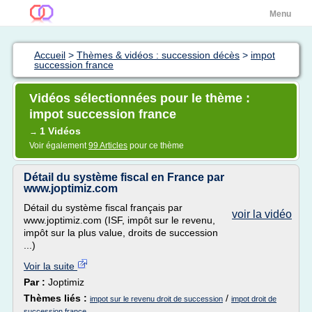
Menu
Accueil
>
Thèmes & vidéos : succession décès
>
impot
succession france
Vidéos sélectionnées pour le thème :
impot succession france
1 Vidéos
→
Voir également
99 Articles
pour ce thème
Détail du système fiscal en France par
www.joptimiz.com
Détail du système fiscal français par
voir la vidéo
www.joptimiz.com (ISF, impôt sur le revenu,
impôt sur la plus value, droits de succession
...)
Voir la suite
Par :
Joptimiz
Thèmes liés :
/
impot sur le revenu droit de succession
impot droit de
succession france