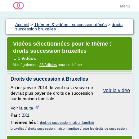
Menu
Accueil
>
Thèmes & vidéos : succession décès
>
droits
succession bruxelles
Vidéos sélectionnées pour le thème :
droits succession bruxelles
1 Vidéos
→
Voir également
86 Articles
pour ce thème
Droits de succession à Bruxelles
Au ier janvier 2014, le veuf ou la veuve ne
voir la vidéo
devrait plus payer de droits de succession
sur la maison familiale
Voir la suite
Par :
BX1
Thèmes liés :
droit de succession maison familiale
/
/
bruxelles
droits succession maison familiale
paie les droits de succession