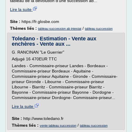
tableau de la dévolution d'une succession ab...
Lire la suite
Site :
https://fr.glosbe.com
Thèmes liés :
/
tableau succession ab intestat
tableau succession
Toledano - Estimation - Vente aux
enchères - Vente aux ...
G. RANCINAN "Le Guerrier"
Adjugé 16 470EUR TTC
Landes - Commissaire-priseur Landes - Bordeaux -
Commissaire-priseur Bordeaux - Aquitaine -
Commissaire-priseur Aquitaine - Gironde - Commissaire-
priseur Gironde - Libourne - Commissaire-priseur
Libourne - Biarritz - Commissaire-priseur Biarritz -
Bayonne - Commissaire-priseur Bayonne - Dordogne -
Commissaire-priseur Dordogne- Commissaire-priseur...
Lire la suite
Site :
http://www.toledano.fr
Thèmes liés :
/
vente tableau succession
tableau succession