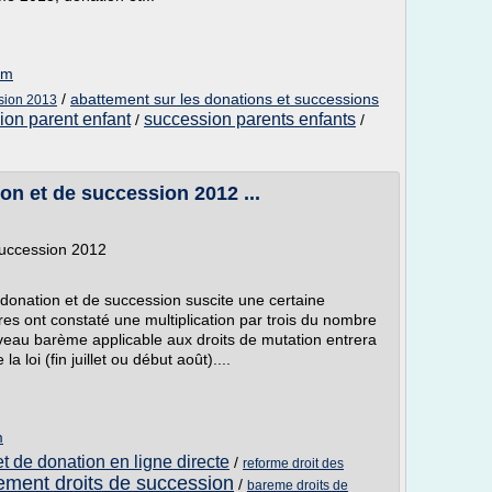
om
/
abattement sur les donations et successions
sion 2013
ion parent enfant
succession parents enfants
/
/
on et de succession 2012 ...
succession 2012
donation et de succession suscite une certaine
res ont constaté une multiplication par trois du nombre
veau barème applicable aux droits de mutation entrera
a loi (fin juillet ou début août)....
m
t de donation en ligne directe
/
reforme droit des
tement droits de succession
/
bareme droits de