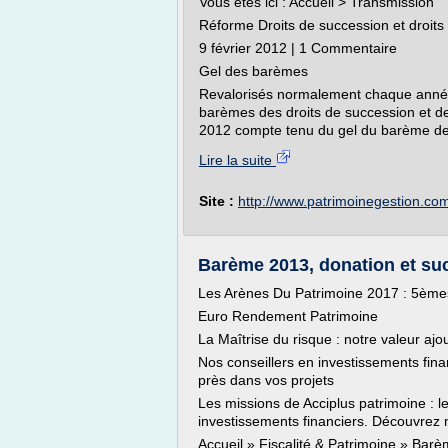
Vous êtes ici : Accueil > Transmission
Réforme Droits de succession et droits
9 février 2012 | 1 Commentaire
Gel des barèmes
Revalorisés normalement chaque année
barèmes des droits de succession et d
2012 compte tenu du gel du barème de l'
Lire la suite
Site :
http://www.patrimoinegestion.co
Barème 2013, donation et suc
Les Arènes Du Patrimoine 2017 : 5èmes j
Euro Rendement Patrimoine
La Maîtrise du risque : notre valeur ajo
Nos conseillers en investissements fin
près dans vos projets
Les missions de Acciplus patrimoine : l
investissements financiers. Découvrez n
Accueil » Fiscalité & Patrimoine » Barè