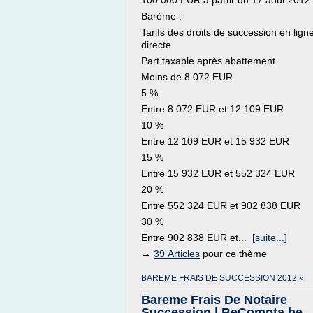
100 000 EUR à partir du 17 août 2012.
Barème :
Tarifs des droits de succession en lign
directe
Part taxable après abattement
Moins de 8 072 EUR
5 %
Entre 8 072 EUR et 12 109 EUR
10 %
Entre 12 109 EUR et 15 932 EUR
15 %
Entre 15 932 EUR et 552 324 EUR
20 %
Entre 552 324 EUR et 902 838 EUR
30 %
Entre 902 838 EUR et...
[suite...]
→
39 Articles
pour ce thème
BAREME FRAIS DE SUCCESSION 2012 »
Bareme Frais De Notaire
Succession | BeCompta.be