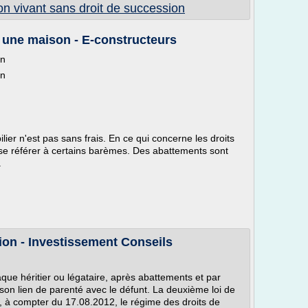
on vivant sans droit de succession
 une maison - E-constructeurs
on
on
er n'est pas sans frais. En ce qui concerne les droits
 se référer à certains barèmes. Des abattements sont
.
ion - Investissement Conseils
haque héritier ou légataire, après abattements et par
on son lien de parenté avec le défunt. La deuxième loi de
it, à compter du 17.08.2012, le régime des droits de