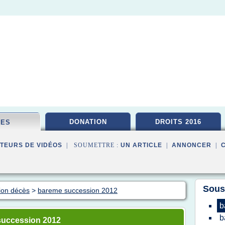
DONATION
DROITS 2016
CES
TEURS DE VIDÉOS
| SOUMETTRE :
UN ARTICLE
|
ANNONCER
|
Sous
ion décès
>
bareme succession 2012
b
b
succession 2012