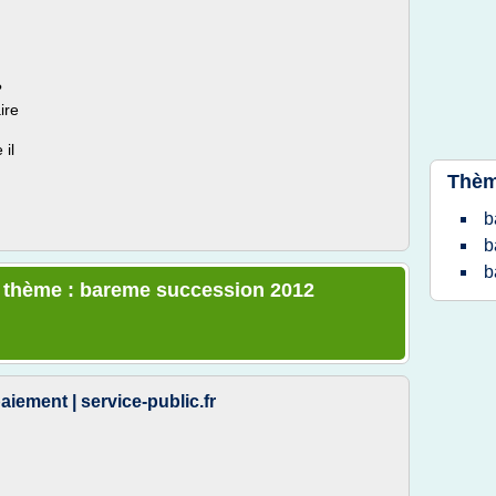
?
ire
 il
Thèm
b
b
b
le thème : bareme succession 2012
aiement | service-public.fr