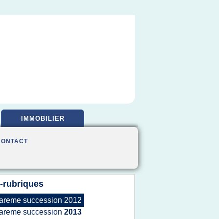
IMMOBILIER
CONTACT
-rubriques
areme succession 2012
areme succession
2013