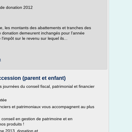
 de donation 2012
, les montants des abattements et tranches des
e donation demeurent inchangés pour l'année
impôt sur le revenu sur lequel ils...
m
cession (parent et enfant)
ournées du conseil fiscal, patrimonial et financier
utée
anciers et patrimoniaux vous accompagnent au plus
e conseil en gestion de patrimoine et en
os produits !
me 2013, donation et...