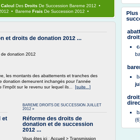
•
Calcul
Des
Droits
De
Succession Bareme 2012
•
2012
•
Bareme
Frais
De
Succession 2012
•
Plus
succ
abat
droi
 et droits de donation 2012 ...
c
s de donation 2012
b
bare
, les montants des abattements et tranches des
b
de donation demeurent inchangés pour l'année
ju
'impôt sur le revenu sur lequel ils...
[suite...]
droi
dire
BAREME DROITS DE SUCCESSION JUILLET
2012 »
b
 et
Réforme des droits de
(6
donation et de succession
2012 ...
Vous êtes ici : Accueil > Transmission