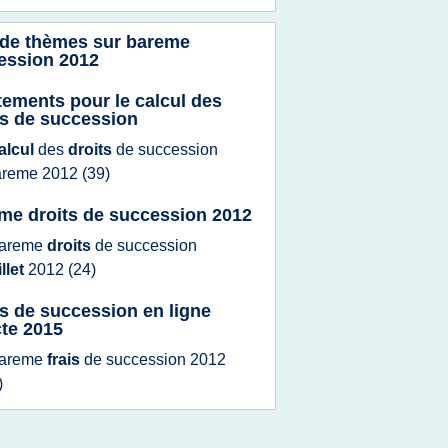
 de thèmes sur
bareme
ession 2012
tements pour le calcul des
ts de succession
alcul
des
droits
de
succession
areme 2012
(39)
me droits de succession 2012
areme
droits
de
succession
illet
2012
(24)
ts de succession en ligne
cte 2015
areme
frais
de
succession 2012
)