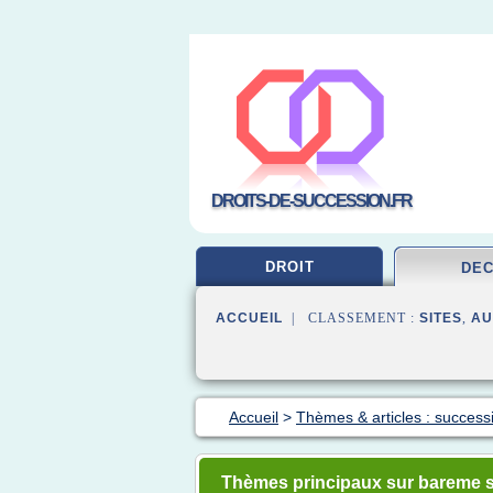
DROITS-DE-SUCCESSION.FR
DROIT
DE
ACCUEIL
| CLASSEMENT :
SITES
,
AU
Accueil
>
Thèmes & articles : success
Thèmes principaux sur bareme 