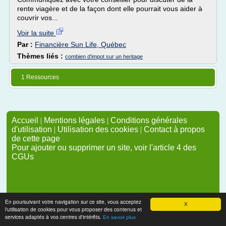
rente viagère et de la façon dont elle pourrait vous aider à
couvrir vos...
Voir la suite
Par :
Financière Sun Life, Québec
Thèmes liés :
combien d'impot sur un heritage
1 Ressources
Accueil
|
Mentions légales
|
Conditions générales
d'utilisation
|
Utilisation des cookies
|
Contact à propos
de cette page
Pour ajouter ou supprimer un site, voir l'article 4 des
CGUs
En poursuivant votre navigation sur ce site, vous acceptez
X
l'utilisation de cookies pour vous proposer des contenus et
services adaptés à vos centres d'intérêts.
En savoir plus