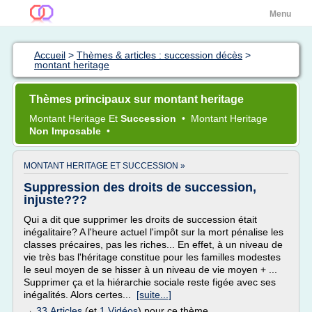
Menu
Accueil
>
Thèmes & articles : succession décès
>
montant heritage
Thèmes principaux sur montant heritage
Montant Heritage
Et
Succession
•
Montant Heritage
Non Imposable
•
MONTANT HERITAGE ET SUCCESSION »
Suppression des droits de succession,
injuste???
Qui a dit que supprimer les droits de succession était
inégalitaire? A l'heure actuel l'impôt sur la mort pénalise les
classes précaires, pas les riches... En effet, à un niveau de
vie très bas l'héritage constitue pour les familles modestes
le seul moyen de se hisser à un niveau de vie moyen + ...
Supprimer ça et la hiérarchie sociale reste figée avec ses
inégalités. Alors certes...
[suite...]
→
33 Articles
(et
1 Vidéos
) pour ce thème