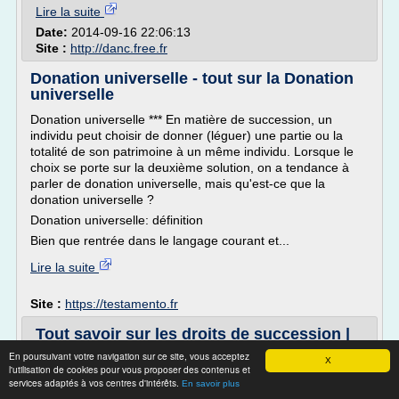
Lire la suite
Date:
2014-09-16 22:06:13
Site :
http://danc.free.fr
Donation universelle - tout sur la Donation
universelle
Donation universelle *** En matière de succession, un
individu peut choisir de donner (léguer) une partie ou la
totalité de son patrimoine à un même individu. Lorsque le
choix se porte sur la deuxième solution, on a tendance à
parler de donation universelle, mais qu'est-ce que la
donation universelle ?
Donation universelle: définition
Bien que rentrée dans le langage courant et...
Lire la suite
Site :
https://testamento.fr
Tout savoir sur les droits de succession |
Pratique.fr
En poursuivant votre navigation sur ce site, vous acceptez
X
l'utilisation de cookies pour vous proposer des contenus et
Quels sont les biens exonérés de droits de succession ?
services adaptés à vos centres d'intérêts.
En savoir plus
Sont exonérés de droits de mutation par décès le conjoint