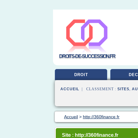
DROITS-DE-SUCCESSION.FR
DROIT
DEC
ACCUEIL
| CLASSEMENT :
SITES
,
AU
Accueil
>
http://360finance.fr
Site : http://360finance.fr